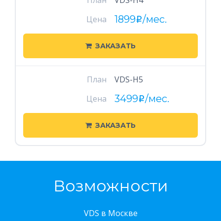
План
VDS-H4
1899
/мес.
Цена
i
ЗАКАЗАТЬ
План
VDS-H5
3499
/мес.
Цена
i
ЗАКАЗАТЬ
Возможности
VDS в Москве